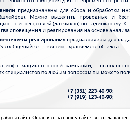
и тревожного сообщения для своевременного реаги
анели
предназначены для сбора и обработки ин
(шлейфов). Можно выделить проводные и бесп
ию от извещателей (датчиков) по радиоканалу. 
ства оповещения и реагирования на основе анализ
овещения и реагирования
предназначены для выдач
S-сообщений о состоянии охраняемого объекта.
ую информацию о нашей кампании, о выполненны
х специалистов по любым вопросам вы можете полу
+7 (351) 223-40-98;
+7 (919) 123-40-98;
Надеемся на взаимовыгодное сот
работы сайта. Оставаясь на нашем сайте, вы соглашаетес