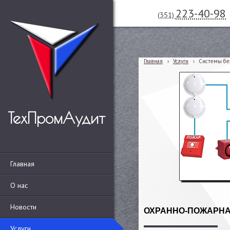
223-40-98
(351)
Главная
›
Услуги
›
Системы бе
ТехПромАудит
Главная
О нас
Новости
ОХРАННО-ПОЖАРНА
Услуги