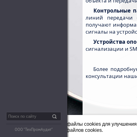
объекта и передач
Контрольные п
линий передачи 
получают информац
сигналы на устрой
Устройства оп
сигнализации и SM
Более подробн
консультации наши
Мы используем файлы cookies для улучшения 
ООО "ТехПромАудит"
использования файлов cookies.